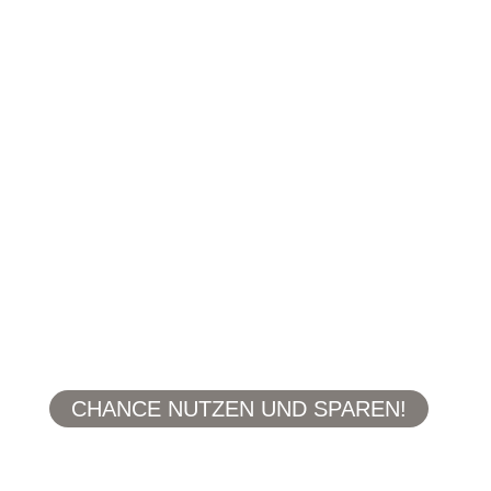
– klare Anleitungen – Workbook –
kraftvolle Übungen –
Fragemöglichkeit an mich
persönlich!
2 Meditationen und 1 Bonus Audio
für dich!
Jetzt buchen für nur 87,00
Euro
CHANCE NUTZEN UND SPAREN!