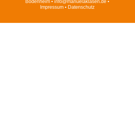
Bodenheim •
info@manuelaklasen.de
•
Impressum
•
Datenschutz