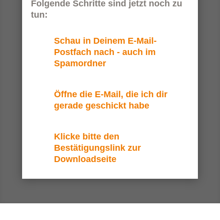
Folgende Schritte sind jetzt noch zu
tun:
Schau in Deinem E-Mail-
Postfach nach - auch im
Spamordner
Öffne die E-Mail, die ich dir
gerade geschickt habe
Klicke bitte den
Bestätigungslink zur
Downloadseite