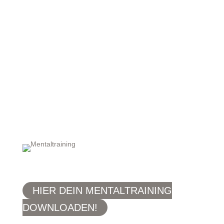
Teil 2:
Blockierende Gedanken und
Emotionen aufdecken
und transformieren
Teil 3:
Dein Gehirn, den Körper und
dein Herz in Einklang bringen!
Die Kraft der Manifestation
HIER DEIN MENTALTRAINING
DOWNLOADEN!