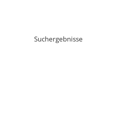
Suchergebnisse
Freiheit beginnt in dir
Heute geht es um das Thema Freiheit das oft 
Freiheit oder was bedeutet er für dich?Mensch
weiter lesen ...