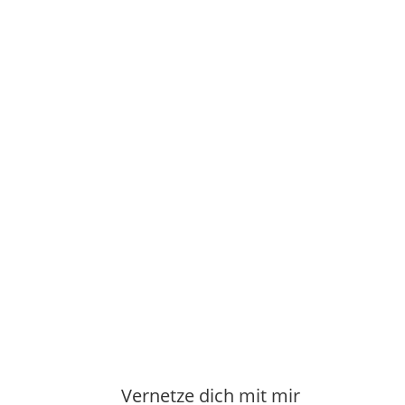
Online-Training-Zoom
21 Tage Online-Training Das Gesetz der Reso
jeder Zeit dem „Gesetz der Resonanz“, denn es 
weiter lesen ...


Manuela Klasen
Er
Vernetze dich mit mir