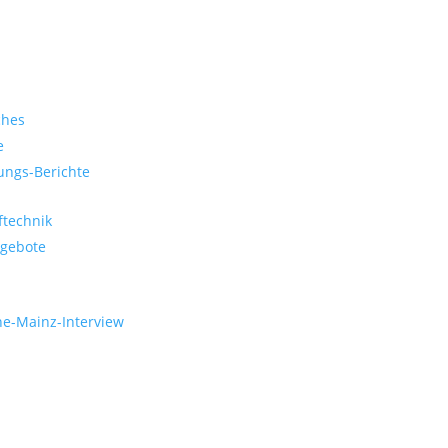
ches
e
ungs-Berichte
ftechnik
gebote
e-Mainz-Interview