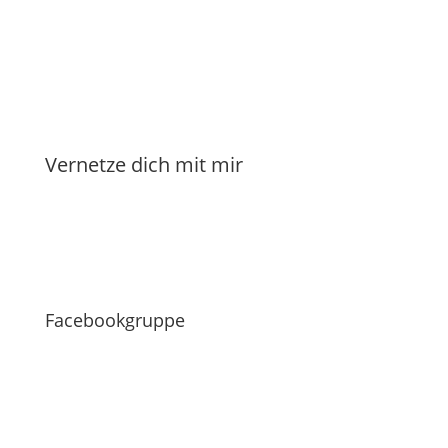
Vernetze dich mit mir
Facebookgruppe