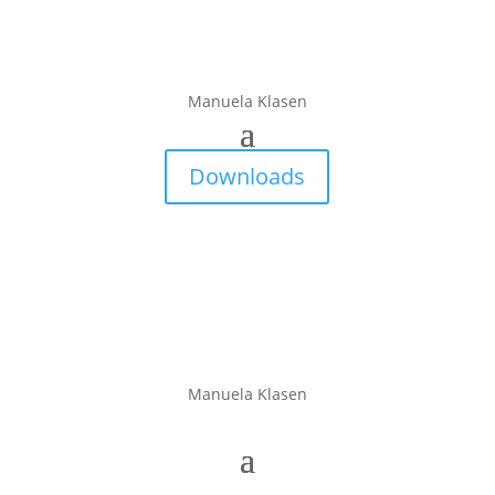
Manuela Klasen
Downloads
Manuela Klasen