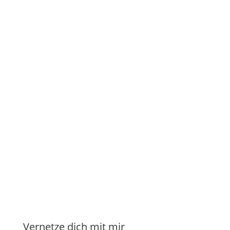
Gedankenimpuls Die Umwege des Lebens –
Veröffentlichung Mittwoch 9.1.19 #17 K.E.C.K Meine
Geschichte Teil 2 – Peinliches Vorstellungsgespräch
mit Folgen...
weiter lesen ...


Manuela Klasen
Vernetze dich mit mir