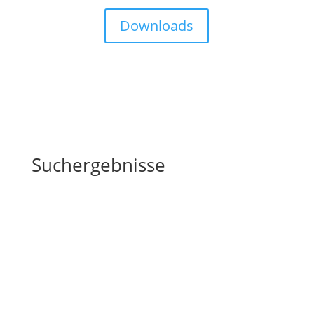
Downloads
Suchergebnisse
Podcast Episoden 15 bis 21
Auf dieser Seite findest du folgende Episoden #15-
#21 #15 K.E.C.K Selbst-Bewusst-Sein #16 K.E.C.K