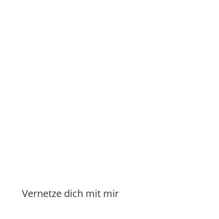
Entscheidungen und somit Resultate in deinem
Leben beeinflusst. Es kann dein Überleben,...
weiter lesen ...


Manuela Klasen
Vernetze dich mit mir