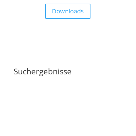
Downloads
Suchergebnisse
Das Hochwasser – Blog
„Das Hochwasser“ oder „Gott und der Mann auf dem
Dach“! Kurzbeschreibung: In dieser Geschichte