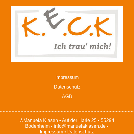
Impressum
Datenschutz
AGB
©Manuela Klasen • Auf der Harle 25 • 55294
Bodenheim •
info@manuelaklasen.de
•
Impressum
•
Datenschutz