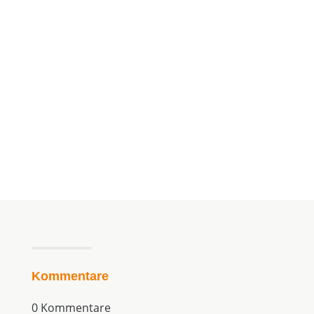
ihre Kraft, um unsichtbare Blockaden,...


Manuela Klasen
Kommentare
0 Kommentare