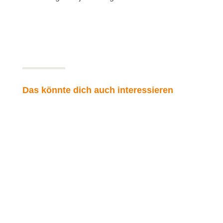
Das könnte dich auch interessieren
Freiheit beginnt in dir
Heute geht es um das Thema Freiheit das oft im
Coachingprozess vorkommt und auch für mich einen
hohen Wert hat. Was verstehst du unter dem Begriff
Freiheit oder was bedeutet er für dich?Menschen
verbinden im Außen meistens sehr konkrete, sichtbare