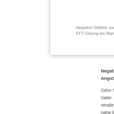
Negative Gefühle und
EFT-Sitzung bei Manu
Negat
Angst
Zehn T
Vater,
verabr
nahe l