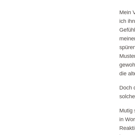
Mein V
ich ih
Gefühl
meine
spüren
Muster
gewohn
die al
Doch d
solche
Mutig 
in Wor
Reakti