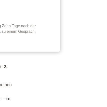
ng Zehn Tage nach der
d, zu einem Gespräch.
l 2:
meinen
 – im