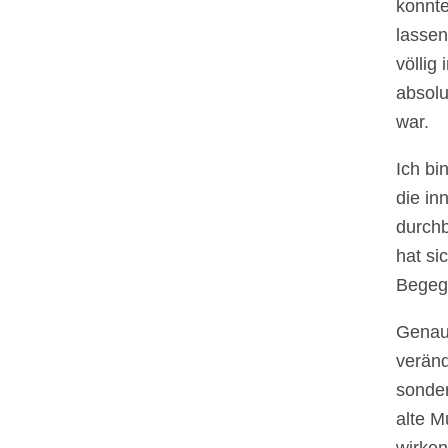
konnt
lassen
völlig
absolu
war.
Ich bi
die in
durchb
hat si
Begegn
Genau 
veränd
sonder
alte M