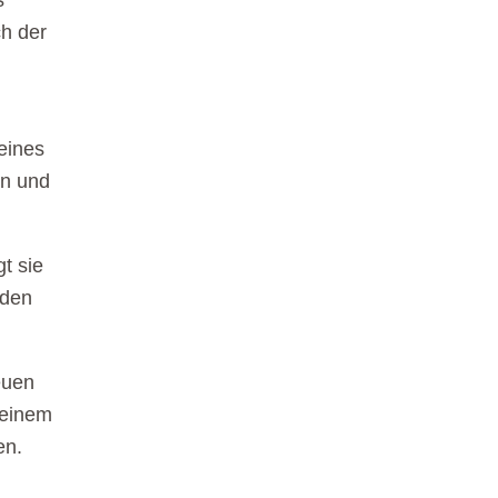
s
h der
eines
an und
t sie
 den
euen
meinem
en.