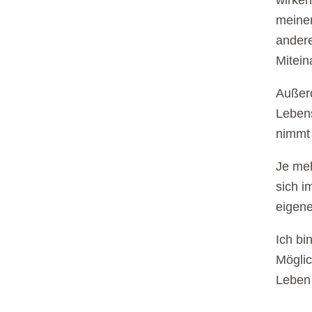
wirken
meine
andere
Mitein
Außerd
Lebens
nimmt
Je meh
sich i
eigen
Ich bi
Möglic
Leben 