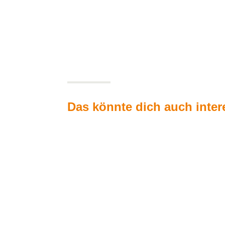
Das könnte dich auch inter
Freiheit beginnt in dir
Heute geht es um das Thema Freiheit das oft i
oder was bedeutet er für dich?Menschen verbind