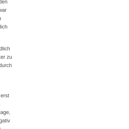
den
war
n
lich
dlich
ter zu
durch
erst
,
Lage,
gativ