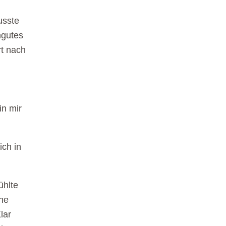
usste
ngutes
rt nach
in mir
ich in
ühlte
ine
lar