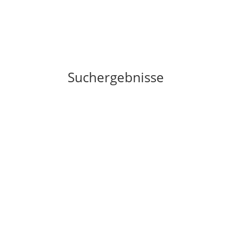
Suchergebnisse
Durch Krisen in ein erfüll
Erfolg ist, wenn man glücklich ist – Monika K
die ich viele Jahre auf Ihren Weg zu sich selbs
weiter lesen ...