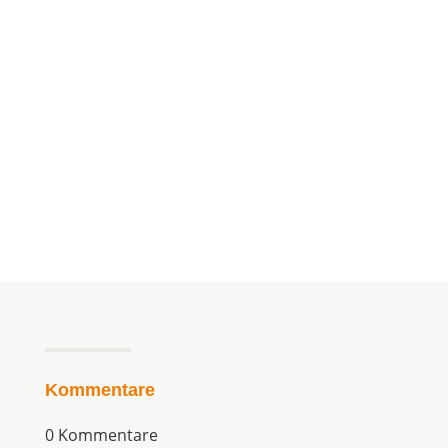
ihre Kraft, um unsichtbare Blockaden,...


Manuela Klasen
Kommentare
0 Kommentare