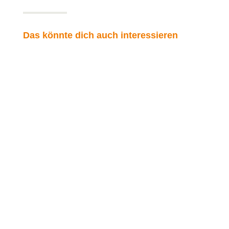
Das könnte dich auch interessieren
Freiheit beginnt in dir
Heute geht es um das Thema Freiheit das oft im