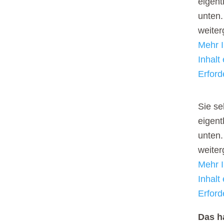
eigent
unten.
weite
Mehr I
Inhalt
Erford
Sie se
eigent
unten.
weite
Mehr I
Inhalt
Erford
Das h