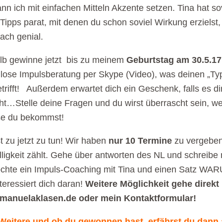
nn ich mit einfachen Mitteln Akzente setzen. Tina hat so
 Tipps parat, mit denen du schon soviel Wirkung erzielst,
fach genial.
lb gewinne jetzt bis zu meinem
Geburtstag am 30.5.17
lose Impulsberatung per Skype (Video), was deinen „Ty
betrifft! Außerdem erwartet dich ein Geschenk, falls es di
ht…Stelle deine Fragen und du wirst überrascht sein, w
se du bekommst!
t zu jetzt zu tun! Wir haben
nur 10 Termine
zu vergeben
ligkeit zählt. Gehe über antworten des NL und schreibe 
chte ein Impuls-Coaching mit Tina und einen Satz WA
teressiert dich daran!
Weitere Möglichkeit gehe direkt
manuelaklasen.de oder mein Kontaktformular!
 Weitere und ob du gewonnen hast, erfährst du dann