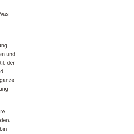
 Was
rung
en und
il, der
nd
 ganze
dung
hre
nden.
bin