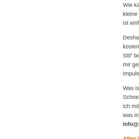
Wie ka
kleine
ist ein
Desha
kosten
Stil“ 
mir ge
Impul
Was is
Schnel
ich mö
was in
info@
Alles