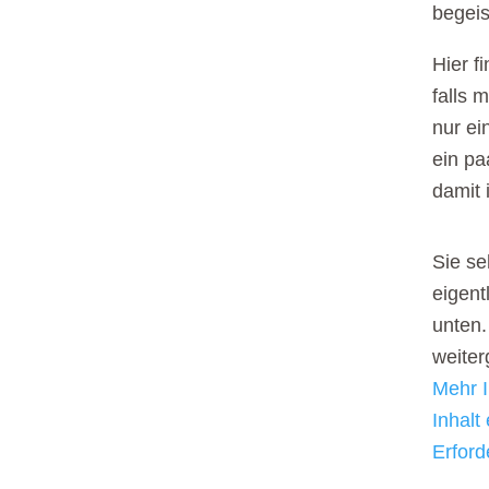
begeis
Hier f
falls 
nur ei
ein pa
damit 
Sie se
eigent
unten.
weite
Mehr I
Inhalt
Erford