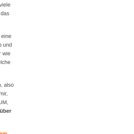
viele
 das
eine
p und
r wie
elche
, also
mir,
RUM,
 über
 am