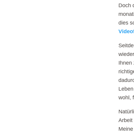
Doch d
monat
dies s
Video
Seitde
wieder
Ihnen 
richti
dadurc
Leben 
wohl, 
Natürl
Arbeit
Meine 