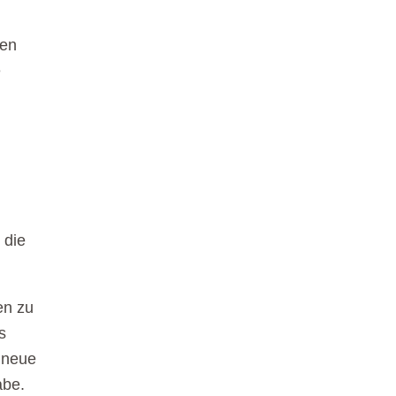
den
e
 die
en zu
s
 neue
abe.