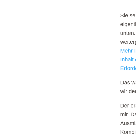
Sie se
eigent
unten.
weite
Mehr I
Inhalt
Erford
Das wa
wir de
Der er
mir. D
Ausmis
Kombin