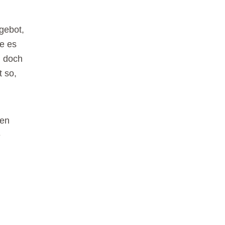
ngebot,
te es
n doch
t so,
den
e