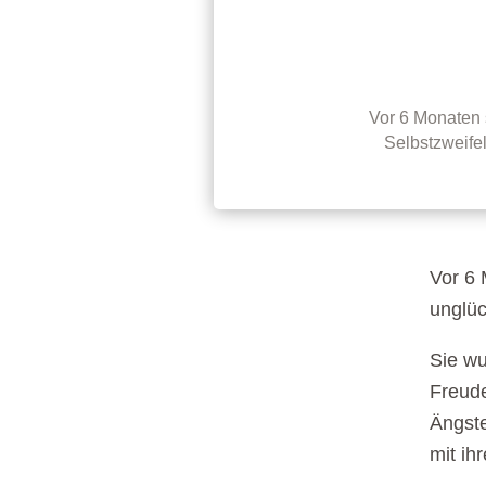
Vor 6 Monaten 
Selbstzweifel
Vor 6 
unglüc
Sie wu
Freude
Ängste
mit ih