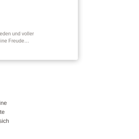
eden und voller
 keine Freude…
ine
te
sich