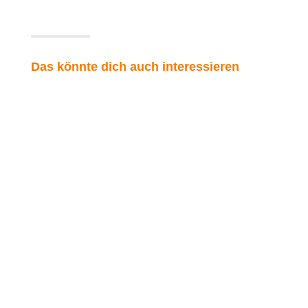
Das könnte dich auch interessieren
Freiheit beginnt in dir
Heute geht es um das Thema Freiheit das oft im
Coachingprozess vorkommt und auch für mich einen
hohen Wert hat. Was verstehst du unter dem Begriff
Freiheit oder was bedeutet er für dich?Menschen
verbinden im Außen meistens sehr konkrete, sichtbare
Dinge mit...