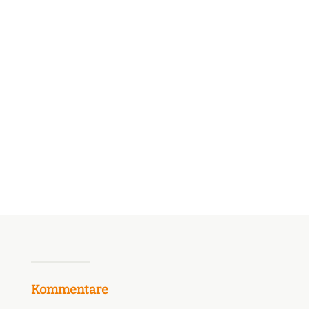
Entwicklung. Immer mehr Unternehmen entdecken


ihre Kraft, um unsichtbare Blockaden,...
Manuela Klasen
Kommentare