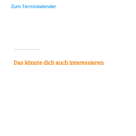
Zum Terminkalender
Das könnte dich auch interessieren
Freiheit beginnt in dir
Heute geht es um das Thema Freiheit das oft im
Coachingprozess vorkommt und auch für mich einen
hohen Wert hat. Was verstehst du unter dem Begriff
Freiheit oder was bedeutet er für dich?Menschen