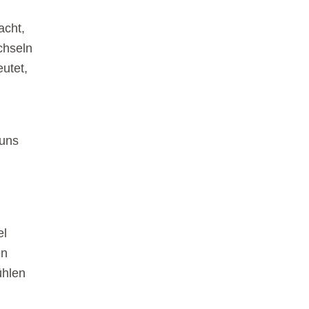
acht,
chseln
eutet,
 uns
el
en
ühlen