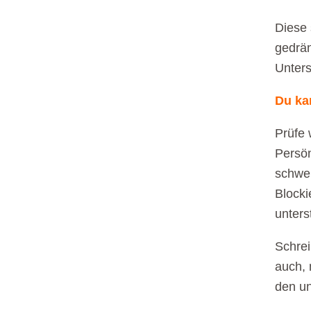
Diese 
gedrän
Unters
Du ka
Prüfe 
Persön
schwer
Blocki
unters
Schrei
auch, 
den un