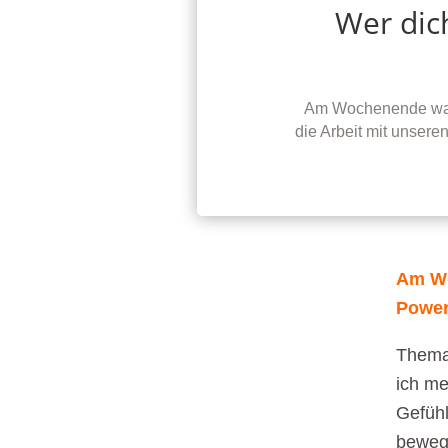
Wer dich
Am Wochenende war 
die Arbeit mit unsere
Am Wo
Power
Thema 
ich me
Gefühl
beweg