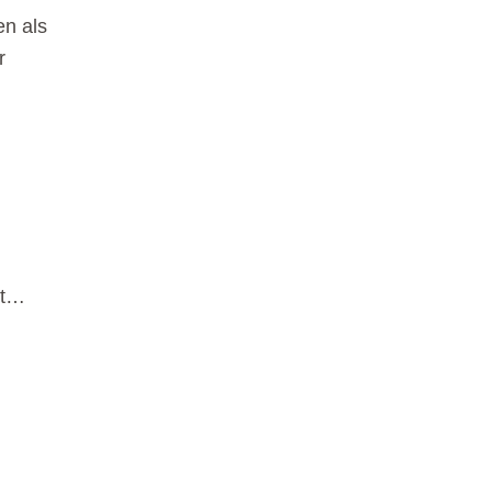
en als
r
ht…