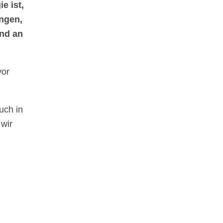
e ist,
ungen,
und an
vor
uch in
wir