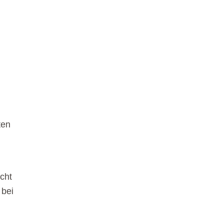
ten
icht
 bei