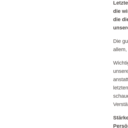
Letzt
die wi
die di
unser
Die gu
allem,
Wichti
unsere
anstat
letzte
schaue
Verstä
Stärk
Persön