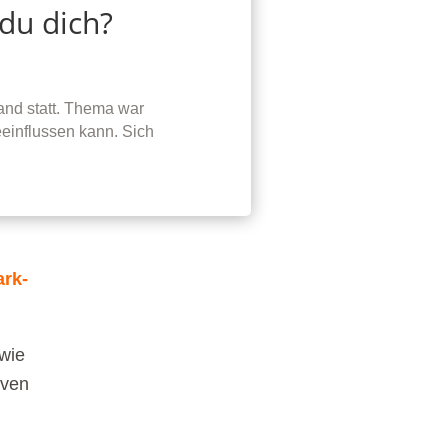
 du dich?
nd statt. Thema war
eeinflussen kann. Sich
rk-
 wie
iven