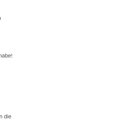
m
 habe!
n die