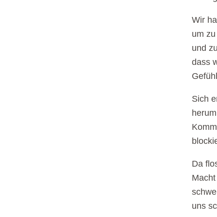
Wir h
um zu 
und zu
dass w
Gefüh
Sich e
herum 
Kommen
blocki
Da flo
Macht 
schwer
uns sc