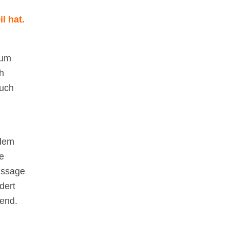
l hat.
Zum
h
auch
ndem
e
ussage
dert
hend.