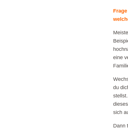
Frage 
welch
Meiste
Beispi
hochnä
eine v
Famili
Wechse
du dic
stells
dieses
sich a
Dann t