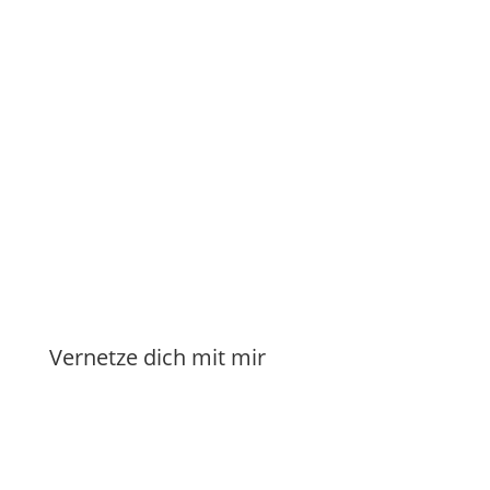
weiter lesen ...


Manuela Klasen
Vernetze dich mit mir