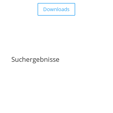
Downloads
Suchergebnisse
Das Rätsel der Steine im Krug
#135 – K.E.C.K Podcast – Impulsgeschichte: Das
Rätsel der Steine im Glas Herzlich Willkommen zum