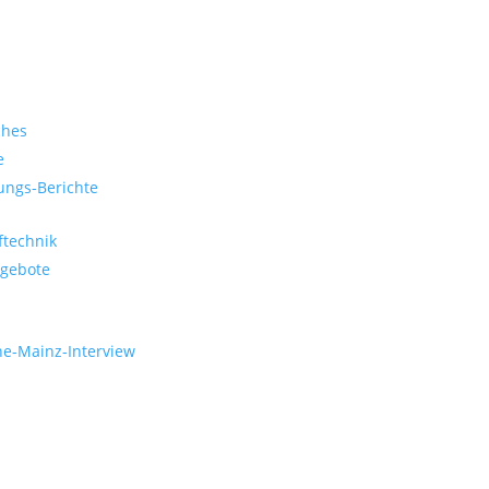
ches
e
ungs-Berichte
ftechnik
gebote
e-Mainz-Interview